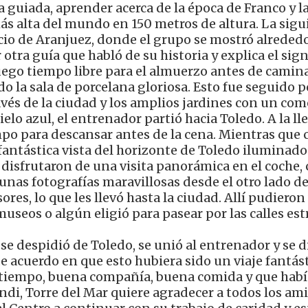
ta guiada, aprender acerca de la época de Franco y l
más alta del mundo en 150 metros de altura. La sigu
cio de Aranjuez, donde el grupo se mostró alrededo
r otra guía que habló de su historia y explica el sig
ego tiempo libre para el almuerzo antes de camina
do la sala de porcelana gloriosa. Esto fue seguido 
través de la ciudad y los amplios jardines con un co
cielo azul, el entrenador partió hacia Toledo. A la ll
mpo para descansar antes de la cena. Mientras que 
fantástica vista del horizonte de Toledo iluminado
 disfrutaron de una visita panorámica en el coche,
as fotografías maravillosas desde el otro lado del
res, lo que les llevó hasta la ciudad. Allí pudieron 
museos o algún eligió para pasear por las calles est
se despidió de Toledo, se unió al entrenador y se d
de acuerdo en que esto hubiera sido un viaje fantást
 tiempo, buena compañía, buena comida y que habí
ndi, Torre del Mar quiere agradecer a todos los am