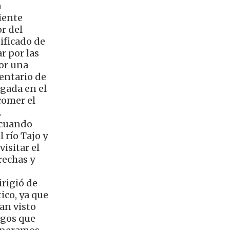
a
iente
r del
nificado de
r por las
por una
mentario de
egada en el
comer el
.
 cuando
 río Tajo y
visitar el
rechas y
irigió de
ico, ya que
an visto
igos que