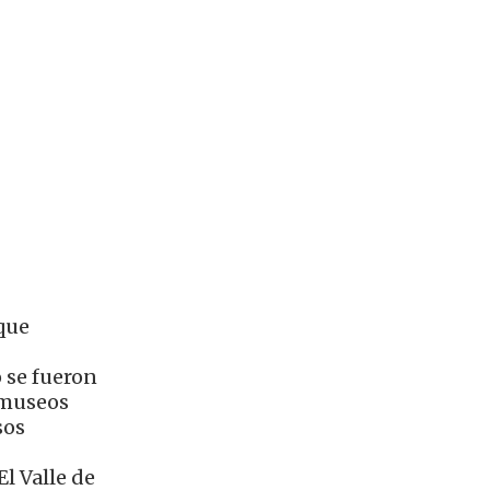
 que
o se fueron
s museos
sos
l Valle de