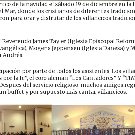
ico de la navidad el sábado 19 de diciembre en la I
l Mar, donde los cristianos de diferentes tradicio
ron para orar y disfrutar de los villancicos tradici
el Reverendo James Tayler (Iglesia Episcopal Refor
Evangélica), Mogens Jeppensen (Iglesia Danesa) y 
n Andrés.
pación por parte de todos los asistentes. Los vill
 por la fe”, el coro aleman “Los Cantadores” Y “TI
Despues del servicio religioso, muchos amigos reg
n buffet y por supuesto más cantar villancicos.