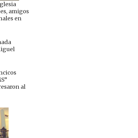
glesia
nes, amigos
onales en
mada
Miguel
ancicos
MS”
resaron al